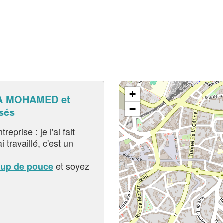
+
A MOHAMED et
−
sés
eprise : je l'ai fait
i travaillé, c'est un
et soyez
oup de pouce