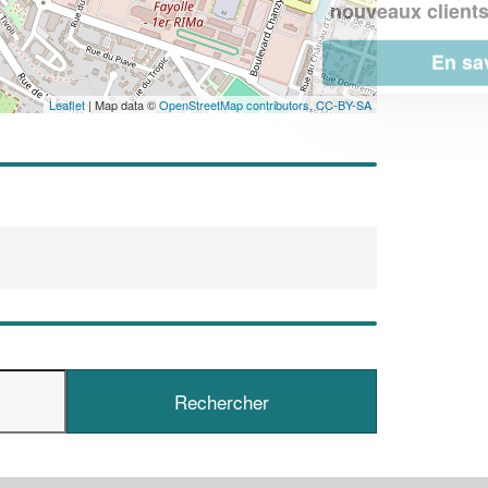
!
nouveaux clients
En savoir plus
Leaflet
| Map data ©
OpenStreetMap contributors,
CC-BY-SA