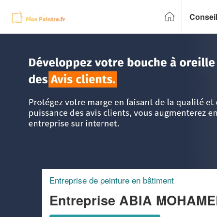
Conseil
Accueil
>
Trouver un peintre
>
Poitou-Charentes
>
Charent
Entreprise de peinture en bâtiment
Entreprise ABIA MOHAM