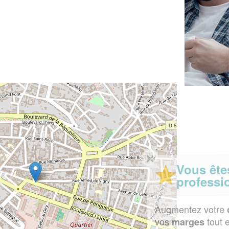
✕
Vous êtes un
professionnel ?
Augmentez votre
et
chiffre d'affaires
vos
tout en gagnant de
marges