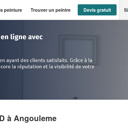
s peinture
Trouver un peintre
Devis gratuit
S
e
>
Angouleme
>
Entreprise ABIA MOHAMED
ED
à Angouleme