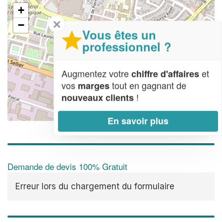
+
✕
−
Vous êtes un
professionnel ?
Augmentez votre
et
chiffre d'affaires
vos
tout en gagnant de
marges
!
nouveaux clients
Leaflet
| Map data ©
OpenStreetMap contributors,
CC-BY-SA
En savoir plus
Demande de devis 100% Gratuit
Erreur lors du chargement du formulaire