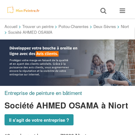
Toggle
Toggle
search
navigat
Accueil
>
Trouver un peintre
>
Poitou-Charentes
>
Deux-Sèvres
>
Niort
>
Société AHMED OSAMA
Entreprise de peinture en bâtiment
Société AHMED OSAMA
à Niort
Il s'agit de votre entreprise ?