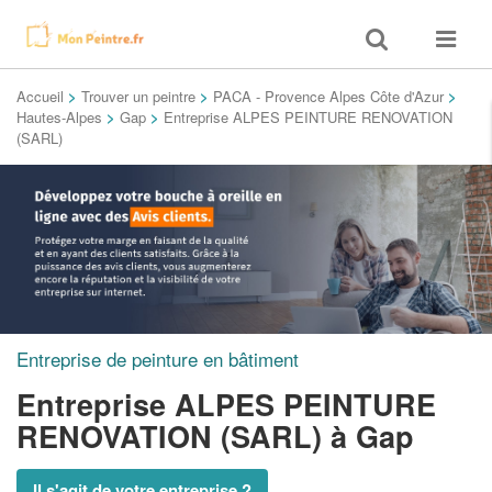
Toggle
Toggle
search
navigat
Accueil
>
Trouver un peintre
>
PACA - Provence Alpes Côte d'Azur
>
Hautes-Alpes
>
Gap
>
Entreprise ALPES PEINTURE RENOVATION
(SARL)
Entreprise de peinture en bâtiment
Entreprise ALPES PEINTURE
RENOVATION (SARL)
à Gap
Il s'agit de votre entreprise ?