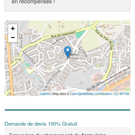
en récompensés !
+
−
Leaflet
| Map data ©
OpenStreetMap contributors,
CC-BY-SA
Demande de devis 100% Gratuit