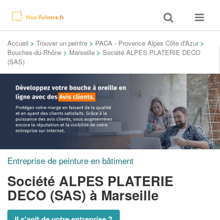
Toggle
Toggle
search
navigat
Accueil
>
Trouver un peintre
>
PACA - Provence Alpes Côte d'Azur
>
Bouches-du-Rhône
>
Marseille
>
Société ALPES PLATERIE DECO
(SAS)
Entreprise de peinture en bâtiment
Société ALPES PLATERIE
DECO (SAS)
à Marseille
Il s'agit de votre entreprise ?