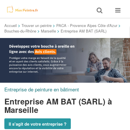
Toggle
Toggle
search
navigat
Accueil
>
Trouver un peintre
>
PACA - Provence Alpes Côte d'Azur
>
Bouches-du-Rhône
>
Marseille
>
Entreprise AM BAT (SARL)
Entreprise de peinture en bâtiment
Entreprise AM BAT (SARL)
à
Marseille
Il s'agit de votre entreprise ?