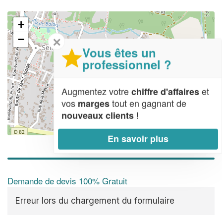
+
−
✕
Vous êtes un
professionnel ?
Augmentez votre
et
chiffre d'affaires
vos
tout en gagnant de
marges
!
nouveaux clients
Leaflet
| Map data ©
OpenStreetMap contributors,
CC-BY-SA
En savoir plus
Demande de devis 100% Gratuit
Erreur lors du chargement du formulaire