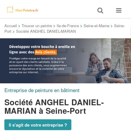
Toggle
Toggle
search
navigat
Accueil
>
Trouver un peintre
>
Ile-de-France
>
Seine-et-Marne
>
Seine-
Port
>
Société ANGHEL DANIEL-MARIAN
Entreprise de peinture en bâtiment
Société ANGHEL DANIEL-
MARIAN
à Seine-Port
Il s'agit de votre entreprise ?