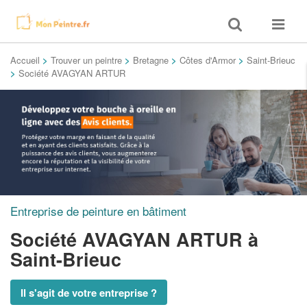
Toggle
Toggle
search
navigat
Accueil
>
Trouver un peintre
>
Bretagne
>
Côtes d'Armor
>
Saint-Brieuc
>
Société AVAGYAN ARTUR
Entreprise de peinture en bâtiment
Société AVAGYAN ARTUR
à
Saint-Brieuc
Il s'agit de votre entreprise ?