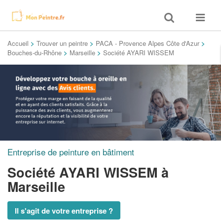
Toggle
Toggle
search
navigat
Accueil
>
Trouver un peintre
>
PACA - Provence Alpes Côte d'Azur
>
Bouches-du-Rhône
>
Marseille
>
Société AYARI WISSEM
Entreprise de peinture en bâtiment
Société AYARI WISSEM
à
Marseille
Il s'agit de votre entreprise ?