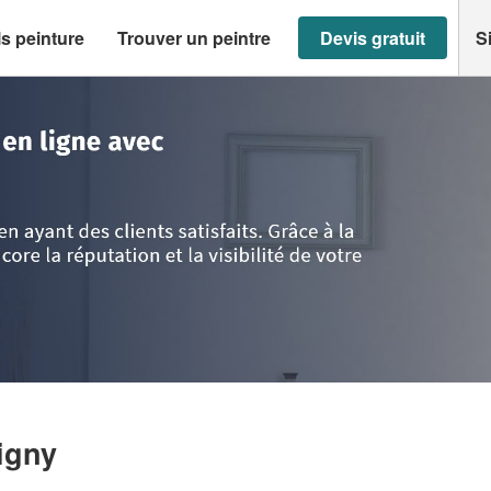
s peinture
Trouver un peintre
Devis gratuit
S
is
>
Bobigny
>
Société B.T.N (SAS)
igny