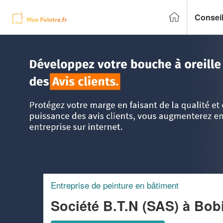
Conseil
Accueil
>
Trouver un peintre
>
Ile-de-France
>
Seine St Den
Entreprise de peinture en bâtiment
Société B.T.N (SAS)
à Bob