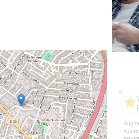
✕
Vous êtes un
professionnel ?
Augmentez votre
et
chiffre d'affaires
vos
tout en gagnant de
marges
!
nouveaux clients