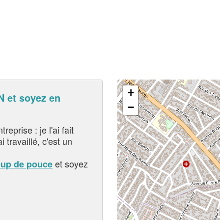
+
 et soyez en
−
eprise : je l'ai fait
i travaillé, c'est un
et soyez
oup de pouce