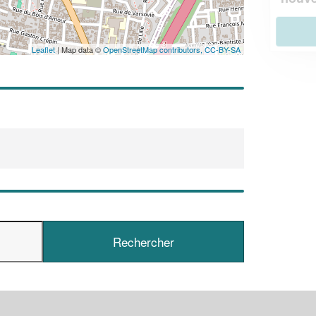
En savoir plus
Leaflet
| Map data ©
OpenStreetMap contributors,
CC-BY-SA