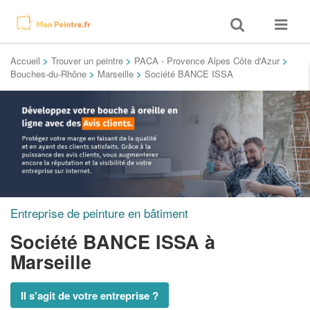
Toggle
Toggle
search
navigat
Accueil
>
Trouver un peintre
>
PACA - Provence Alpes Côte d'Azur
>
Bouches-du-Rhône
>
Marseille
>
Société BANCE ISSA
Entreprise de peinture en bâtiment
Société BANCE ISSA
à
Marseille
Il s'agit de votre entreprise ?