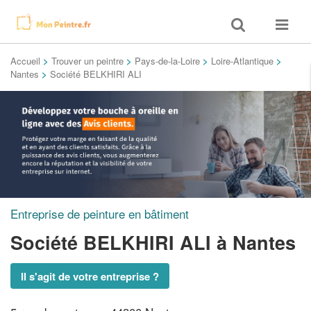
Toggle
Toggle
search
navigat
Accueil
>
Trouver un peintre
>
Pays-de-la-Loire
>
Loire-Atlantique
>
Nantes
>
Société BELKHIRI ALI
Entreprise de peinture en bâtiment
Société BELKHIRI ALI
à Nantes
Il s'agit de votre entreprise ?