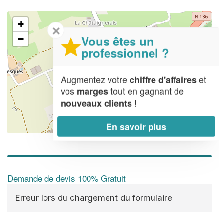
+
✕
Vous êtes un
−
professionnel ?
Augmentez votre
et
chiffre d'affaires
vos
tout en gagnant de
marges
!
nouveaux clients
En savoir plus
Leaflet
| Map data ©
OpenStreetMap contributors,
CC-BY-SA
Demande de devis 100% Gratuit
Erreur lors du chargement du formulaire