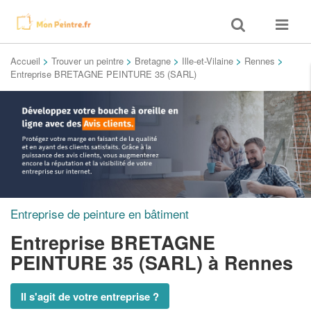
Toggle
Toggle
search
navigat
Accueil
>
Trouver un peintre
>
Bretagne
>
Ille-et-Vilaine
>
Rennes
>
Entreprise BRETAGNE PEINTURE 35 (SARL)
Entreprise de peinture en bâtiment
Entreprise BRETAGNE
PEINTURE 35 (SARL)
à Rennes
Il s'agit de votre entreprise ?