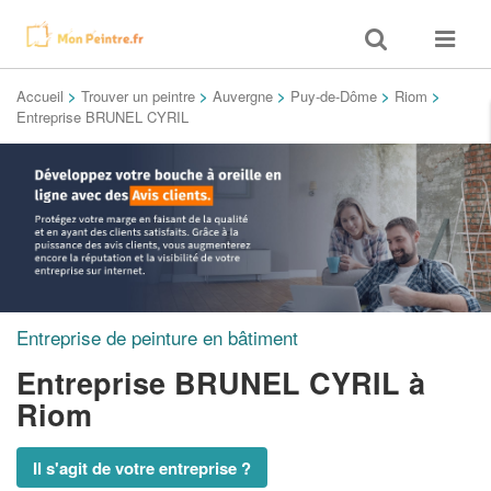
Toggle
Toggle
search
navigat
Accueil
>
Trouver un peintre
>
Auvergne
>
Puy-de-Dôme
>
Riom
>
Entreprise BRUNEL CYRIL
Entreprise de peinture en bâtiment
Entreprise BRUNEL CYRIL
à
Riom
Il s'agit de votre entreprise ?