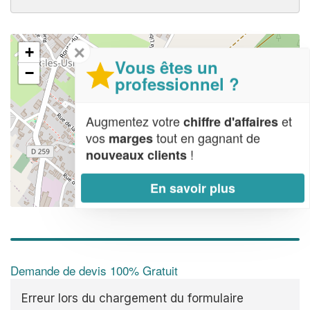
✕
+
Vous êtes un
−
professionnel ?
Augmentez votre
et
chiffre d'affaires
vos
tout en gagnant de
marges
!
nouveaux clients
En savoir plus
Leaflet
| Map data ©
OpenStreetMap contributors,
CC-BY-SA
Demande de devis 100% Gratuit
Erreur lors du chargement du formulaire