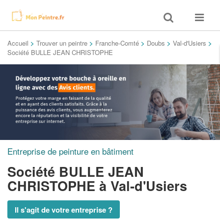
Toggle
Toggle
search
navigat
Accueil
>
Trouver un peintre
>
Franche-Comté
>
Doubs
>
Val-d'Usiers
>
Société BULLE JEAN CHRISTOPHE
Entreprise de peinture en bâtiment
Société BULLE JEAN
CHRISTOPHE
à Val-d'Usiers
Il s'agit de votre entreprise ?