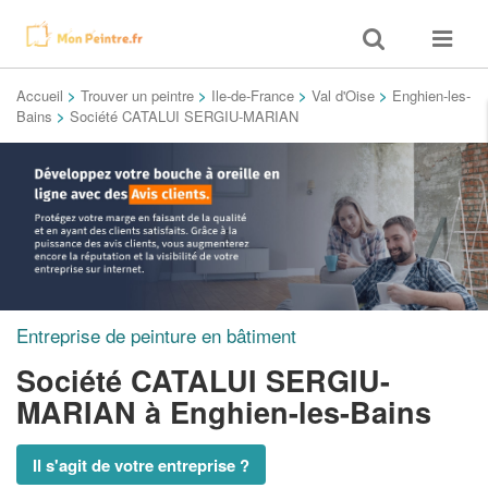
Toggle
Toggle
search
navigat
Accueil
>
Trouver un peintre
>
Ile-de-France
>
Val d'Oise
>
Enghien-les-
Bains
>
Société CATALUI SERGIU-MARIAN
Entreprise de peinture en bâtiment
Société CATALUI SERGIU-
MARIAN
à Enghien-les-Bains
Il s'agit de votre entreprise ?