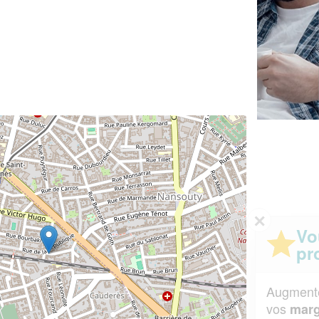
✕
Vous êtes un
professionnel ?
Augmentez votre
et
chiffre d'affaires
vos
tout en gagnant de
marges