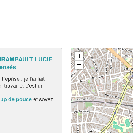
+
IRAMBAULT LUCIE
−
pensés
eprise : je l'ai fait
i travaillé, c'est un
et soyez
oup de pouce