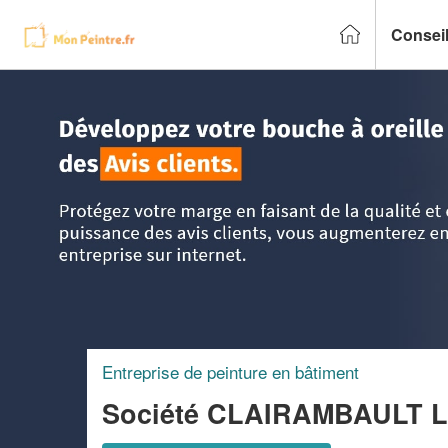
Conseil
Accueil
>
Trouver un peintre
>
Aquitaine
>
Gironde
>
Talen
Entreprise de peinture en bâtiment
Société CLAIRAMBAULT 