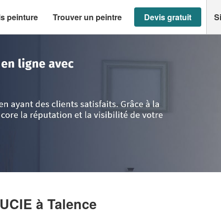
s peinture
Trouver un peintre
Devis gratuit
S
ce
>
Société CLAIRAMBAULT LUCIE
LUCIE
à Talence