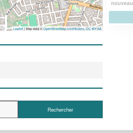
!
nouveaux clients
En savoir plus
Leaflet
| Map data ©
OpenStreetMap contributors,
CC-BY-SA