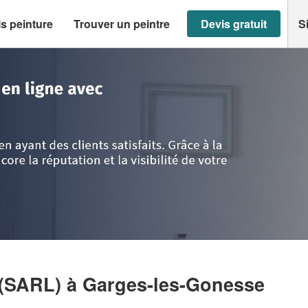
s peinture
Trouver un peintre
Devis gratuit
S
Garges-les-Gonesse
>
Société CLINE BATIMENT (SARL)
 (SARL)
à Garges-les-Gonesse