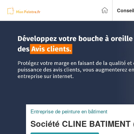
Conseil
Accueil
>
Trouver un peintre
>
Ile-de-France
>
Val d'Oise
>
Entreprise de peinture en bâtiment
Société CLINE BATIMENT