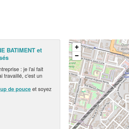
+
E BATIMENT et
−
sés
eprise : je l'ai fait
i travaillé, c'est un
et soyez
oup de pouce