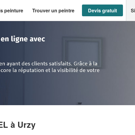
s peinture
Trouver un peintre
Devis gratuit
S
>
Entreprise COLAS MICKAEL
AEL
à Urzy