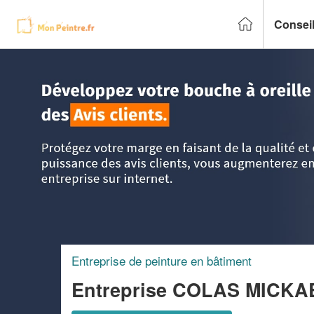
Conseil
Accueil
>
Trouver un peintre
>
Bourgogne
>
Nièvre
>
Urzy
Entreprise de peinture en bâtiment
Entreprise COLAS MICK