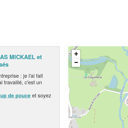
+
AS MICKAEL et
−
sés
eprise : je l'ai fait
i travaillé, c'est un
et soyez
oup de pouce