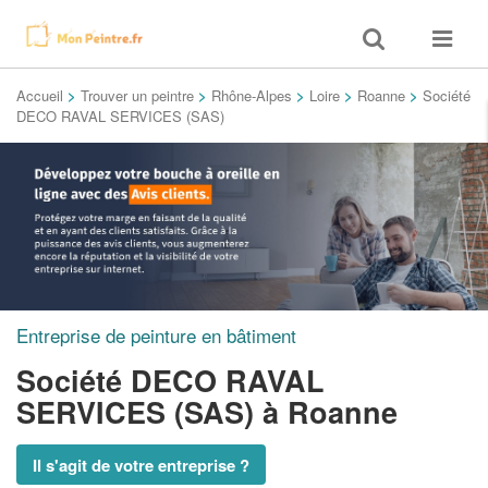
Toggle
Toggle
search
navigat
Accueil
>
Trouver un peintre
>
Rhône-Alpes
>
Loire
>
Roanne
>
Société
DECO RAVAL SERVICES (SAS)
Entreprise de peinture en bâtiment
Société DECO RAVAL
SERVICES (SAS)
à Roanne
Il s'agit de votre entreprise ?