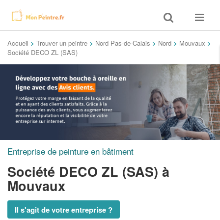
Toggle
Toggle
search
navigat
Accueil
>
Trouver un peintre
>
Nord Pas-de-Calais
>
Nord
>
Mouvaux
>
Société DECO ZL (SAS)
Entreprise de peinture en bâtiment
Société DECO ZL (SAS)
à
Mouvaux
Il s'agit de votre entreprise ?