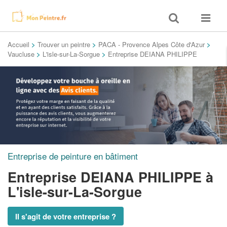
Toggle
Toggle
search
navigat
Accueil
>
Trouver un peintre
>
PACA - Provence Alpes Côte d'Azur
>
Vaucluse
>
L'isle-sur-La-Sorgue
>
Entreprise DEIANA PHILIPPE
Entreprise de peinture en bâtiment
Entreprise DEIANA PHILIPPE
à
L'isle-sur-La-Sorgue
Il s'agit de votre entreprise ?