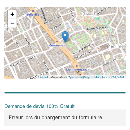
+
−
✕
Au
vo
no
Leaflet
| Map data ©
OpenStreetMap contributors,
CC-BY-SA
Demande de devis 100% Gratuit
Erreur lors du chargement du formulaire