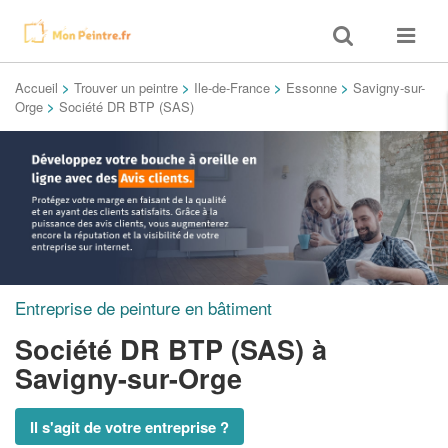
Toggle
Toggle
search
navigat
Accueil
>
Trouver un peintre
>
Ile-de-France
>
Essonne
>
Savigny-sur-
Orge
>
Société DR BTP (SAS)
Entreprise de peinture en bâtiment
Société DR BTP (SAS)
à
Savigny-sur-Orge
Il s'agit de votre entreprise ?