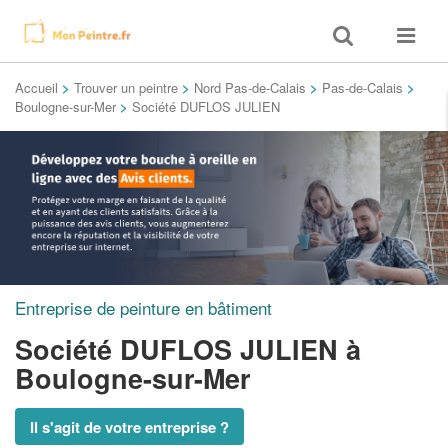
Toggle
Toggle
search
navigat
Accueil
>
Trouver un peintre
>
Nord Pas-de-Calais
>
Pas-de-Calais
>
Boulogne-sur-Mer
>
Société DUFLOS JULIEN
Entreprise de peinture en bâtiment
Société DUFLOS JULIEN
à
Boulogne-sur-Mer
Il s'agit de votre entreprise ?