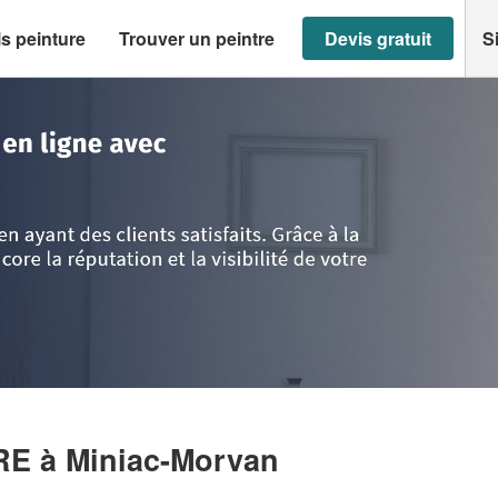
s peinture
Trouver un peintre
Devis gratuit
S
iniac-Morvan
>
Entreprise DURAND PIERRE
RRE
à Miniac-Morvan