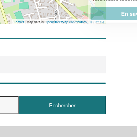
En savoir plus
Leaflet
| Map data ©
OpenStreetMap contributors,
CC-BY-SA