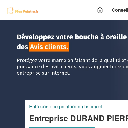
Conseil
Accueil
>
Trouver un peintre
>
Bretagne
>
Ille-et-Vilaine
>
M
Entreprise de peinture en bâtiment
Entreprise DURAND PIE