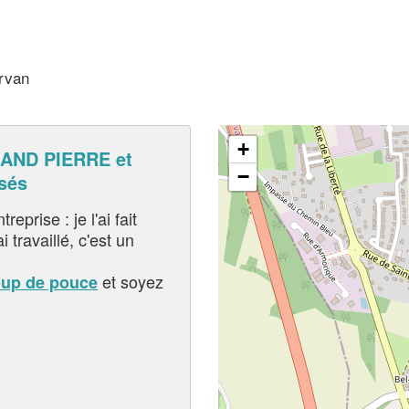
rvan
+
AND PIERRE et
−
sés
eprise : je l'ai fait
i travaillé, c'est un
et soyez
oup de pouce