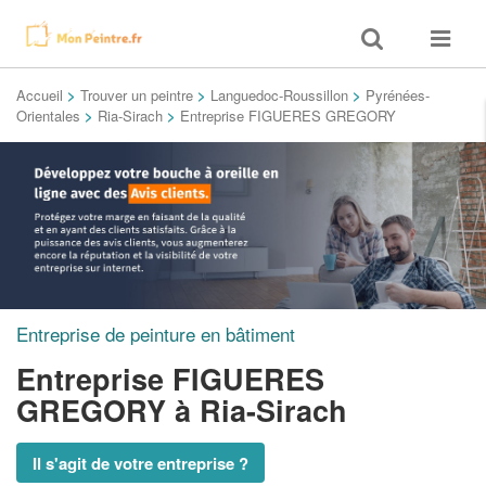
Toggle
Toggle
search
navigat
Accueil
>
Trouver un peintre
>
Languedoc-Roussillon
>
Pyrénées-
Orientales
>
Ria-Sirach
>
Entreprise FIGUERES GREGORY
Entreprise de peinture en bâtiment
Entreprise FIGUERES
GREGORY
à Ria-Sirach
Il s'agit de votre entreprise ?