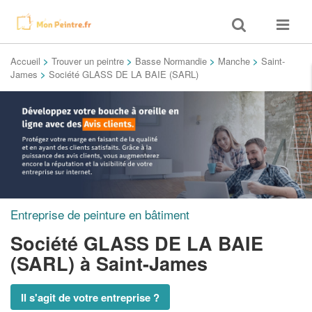
Toggle
Toggle
search
navigat
Accueil
>
Trouver un peintre
>
Basse Normandie
>
Manche
>
Saint-
James
>
Société GLASS DE LA BAIE (SARL)
Entreprise de peinture en bâtiment
Société GLASS DE LA BAIE
(SARL)
à Saint-James
Il s'agit de votre entreprise ?