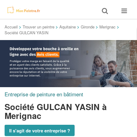
Toggle
Toggle
search
navigat
Accueil
>
Trouver un peintre
>
Aquitaine
>
Gironde
>
Merignac
>
Société GULCAN YASIN
Entreprise de peinture en bâtiment
Société GULCAN YASIN
à
Merignac
Il s'agit de votre entreprise ?