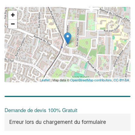
+
−
✕
Augme
vos
m
nouve
Leaflet
| Map data ©
OpenStreetMap contributors,
CC-BY-SA
Demande de devis 100% Gratuit
Erreur lors du chargement du formulaire