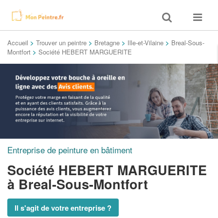
Toggle
Toggle
search
navigat
Accueil
>
Trouver un peintre
>
Bretagne
>
Ille-et-Vilaine
>
Breal-Sous-
Montfort
>
Société HEBERT MARGUERITE
Entreprise de peinture en bâtiment
Société HEBERT MARGUERITE
à Breal-Sous-Montfort
Il s'agit de votre entreprise ?