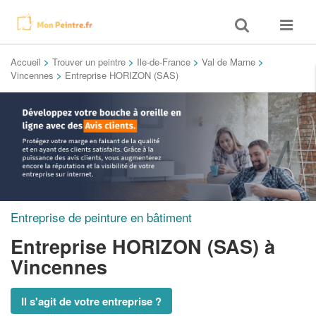
Toggle
Toggle
search
navigat
Accueil
>
Trouver un peintre
>
Ile-de-France
>
Val de Marne
>
Vincennes
>
Entreprise HORIZON (SAS)
Entreprise de peinture en bâtiment
Entreprise HORIZON (SAS)
à
Vincennes
Il s'agit de votre entreprise ?