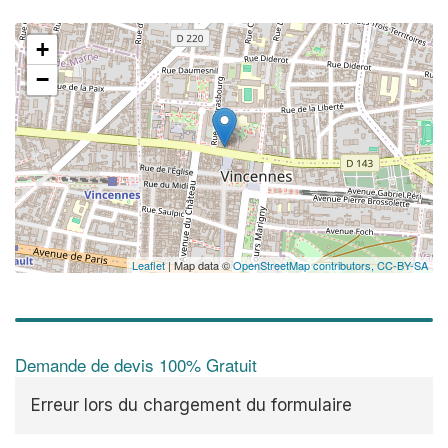
+
−
✕
Au
vo
no
Leaflet
| Map data ©
OpenStreetMap contributors,
CC-BY-SA
Demande de devis 100% Gratuit
Erreur lors du chargement du formulaire