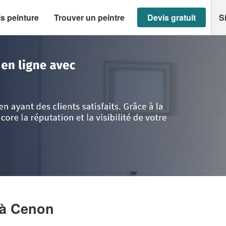
s peinture
Trouver un peintre
Devis gratuit
S
n
>
Entreprise ISIK MUSTAFA
à Cenon