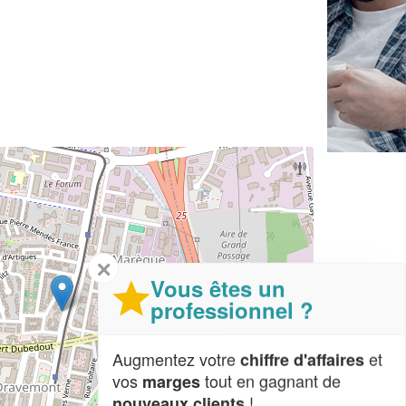
✕
Vous êtes un
professionnel ?
Augmentez votre
et
chiffre d'affaires
vos
tout en gagnant de
marges
!
nouveaux clients