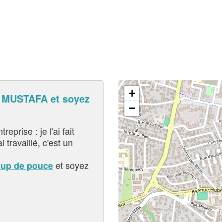
+
 MUSTAFA et soyez
−
eprise : je l'ai fait
i travaillé, c'est un
et soyez
oup de pouce