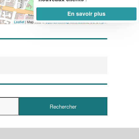
En savoir plus
Leaflet
| Map data ©
OpenStreetMap contributors,
CC-BY-SA