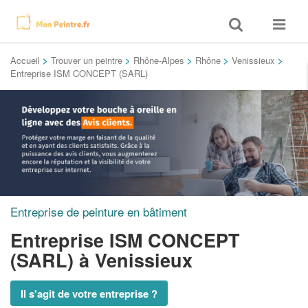
Toggle
Toggle
search
navigat
Accueil
>
Trouver un peintre
>
Rhône-Alpes
>
Rhône
>
Venissieux
>
Entreprise ISM CONCEPT (SARL)
Entreprise de peinture en bâtiment
Entreprise ISM CONCEPT
(SARL)
à Venissieux
Il s'agit de votre entreprise ?