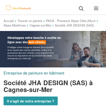
Toggle
Toggle
search
navigat
Accueil
>
Trouver un peintre
>
PACA - Provence Alpes Côte d'Azur
>
Alpes-Maritimes
>
Cagnes-sur-Mer
>
Société JHA DESIGN (SAS)
Entreprise de peinture en bâtiment
Société JHA DESIGN (SAS)
à
Cagnes-sur-Mer
Il s'agit de votre entreprise ?