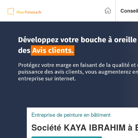
Conseil
Accueil
>
Trouver un peintre
>
Rhône-Alpes
>
Rhône
>
Bro
Entreprise de peinture en bâtiment
Société KAYA IBRAHIM
à 