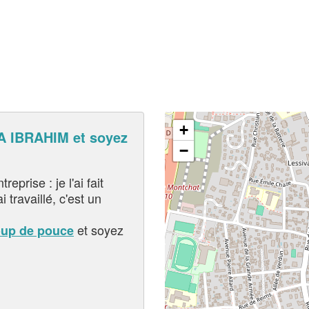
+
 IBRAHIM et soyez
−
eprise : je l'ai fait
i travaillé, c'est un
et soyez
oup de pouce