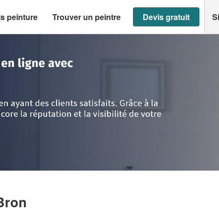
s peinture
Trouver un peintre
Devis gratuit
S
n
>
Société KAYA IBRAHIM
Bron