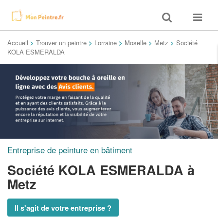
Toggle
Toggle
search
navigat
Accueil
>
Trouver un peintre
>
Lorraine
>
Moselle
>
Metz
>
Société
KOLA ESMERALDA
Entreprise de peinture en bâtiment
Société KOLA ESMERALDA
à
Metz
Il s'agit de votre entreprise ?