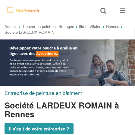
Toggle
Toggle
search
navigat
Accueil
>
Trouver un peintre
>
Bretagne
>
Ille-et-Vilaine
>
Rennes
>
Société LARDEUX ROMAIN
Entreprise de peinture en bâtiment
Société LARDEUX ROMAIN
à
Rennes
Il s'agit de votre entreprise ?