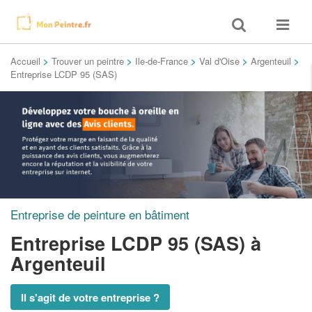
Toggle
Toggle
search
navigat
Accueil
>
Trouver un peintre
>
Ile-de-France
>
Val d'Oise
>
Argenteuil
>
Entreprise LCDP 95 (SAS)
Entreprise de peinture en bâtiment
Entreprise LCDP 95 (SAS)
à
Argenteuil
Il s'agit de votre entreprise ?