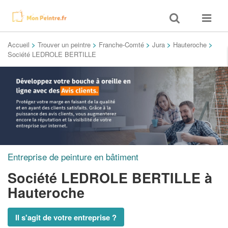
Toggle
Toggle
search
navigat
Accueil
>
Trouver un peintre
>
Franche-Comté
>
Jura
>
Hauteroche
>
Société LEDROLE BERTILLE
Entreprise de peinture en bâtiment
Société LEDROLE BERTILLE
à
Hauteroche
Il s'agit de votre entreprise ?