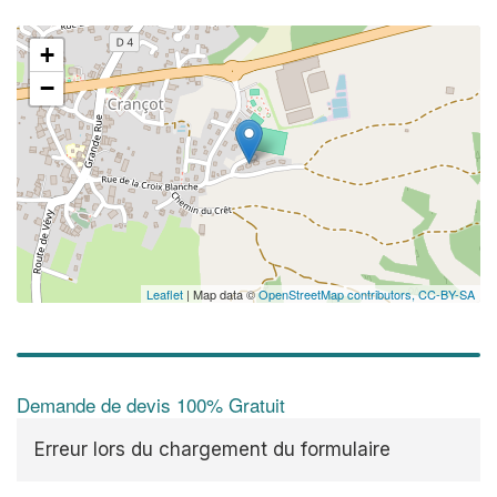
+
−
✕
Vous êtes 
profession
Augmentez votre
chi
vos
tout en 
marges
!
nouveaux clients
Leaflet
| Map data ©
OpenStreetMap contributors,
CC-BY-SA
En savoi
Demande de devis 100% Gratuit
Erreur lors du chargement du formulaire