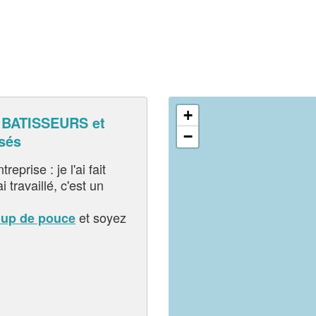
+
BATISSEURS et
−
sés
eprise : je l'ai fait
i travaillé, c'est un
et soyez
oup de pouce