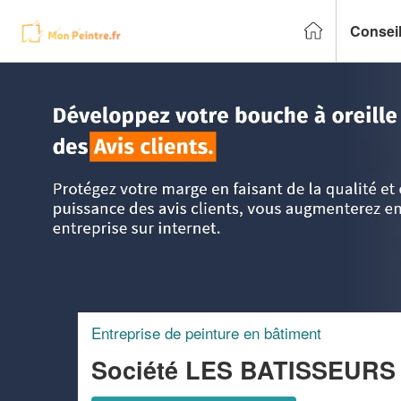
Conseil
Accueil
>
Trouver un peintre
>
Ile-de-France
>
Paris
>
Pari
Entreprise de peinture en bâtiment
Société LES BATISSEURS