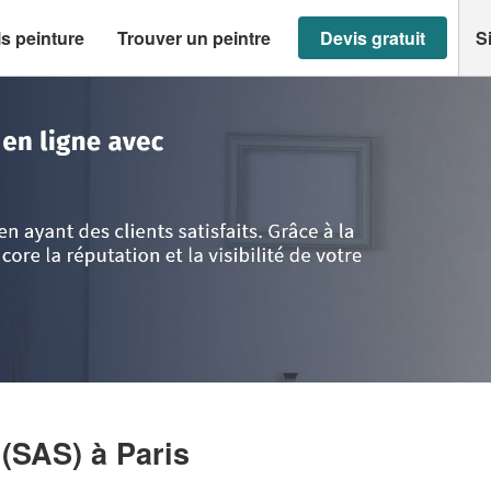
s peinture
Trouver un peintre
Devis gratuit
S
s
>
Société LES BATISSEURS (SAS)
 (SAS)
à Paris