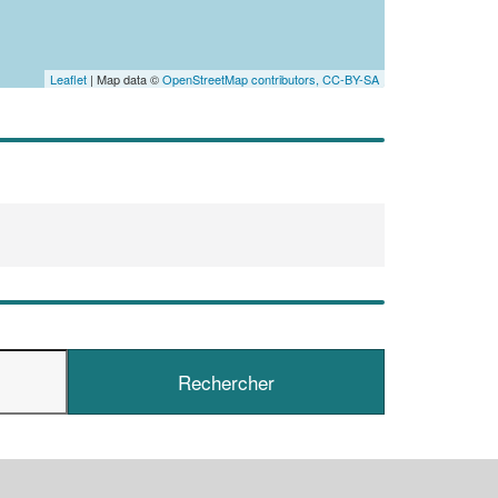
En savoir plus
Leaflet
| Map data ©
OpenStreetMap contributors,
CC-BY-SA