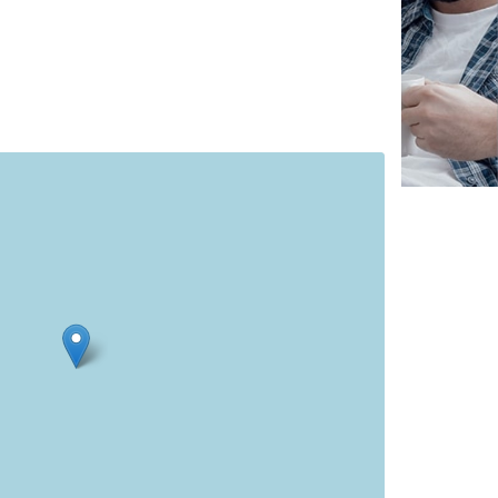
✕
Vous êtes un
professionnel ?
Augmentez votre
chiffre d'affai
vos
tout en gagnant de
marges
!
nouveaux clients