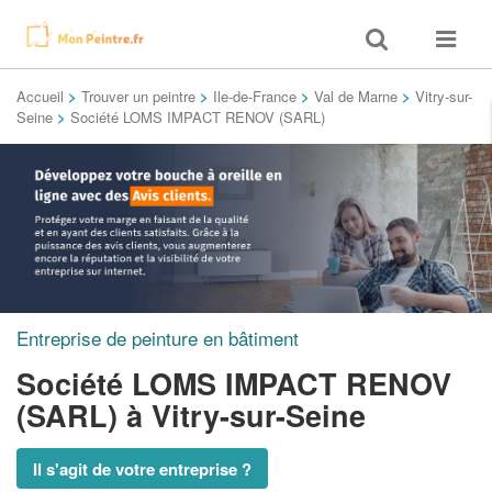
Toggle
Toggle
search
navigat
Accueil
>
Trouver un peintre
>
Ile-de-France
>
Val de Marne
>
Vitry-sur-
Seine
>
Société LOMS IMPACT RENOV (SARL)
Entreprise de peinture en bâtiment
Société LOMS IMPACT RENOV
(SARL)
à Vitry-sur-Seine
Il s'agit de votre entreprise ?