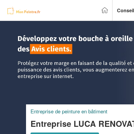
Conseil
Accueil
>
Trouver un peintre
>
Ile-de-France
>
Seine-et-Ma
Entreprise de peinture en bâtiment
Entreprise LUCA RENOVA