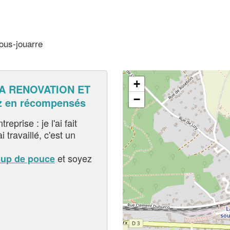
ous-jouarre
+
A RENOVATION ET
−
z en récompensés
eprise : je l'ai fait
i travaillé, c'est un
et soyez
oup de pouce