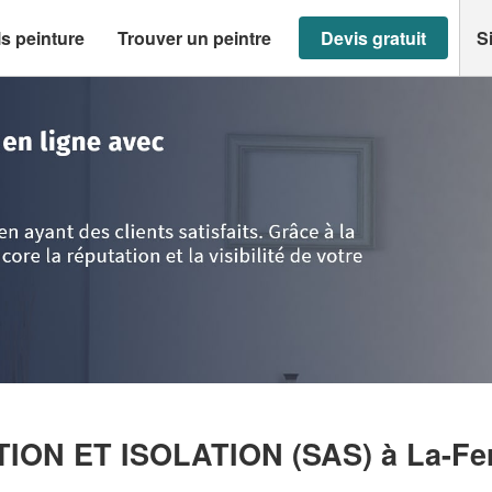
s peinture
Trouver un peintre
Devis gratuit
S
rne
>
La-Ferte-Sous-Jouarre
>
Entreprise LUCA RENOVATION ET ISOLATIO
TION ET ISOLATION (SAS)
à La-Fe