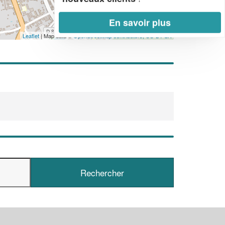
En savoir plus
Leaflet
| Map data ©
OpenStreetMap contributors,
CC-BY-SA