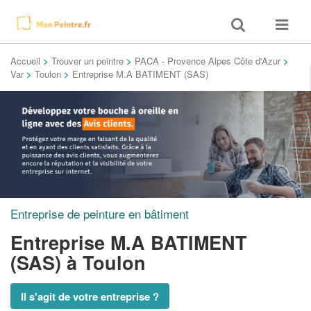
Toggle
Toggle
search
navigat
Accueil
>
Trouver un peintre
>
PACA - Provence Alpes Côte d'Azur
>
Var
>
Toulon
>
Entreprise M.A BATIMENT (SAS)
Entreprise de peinture en bâtiment
Entreprise M.A BATIMENT
(SAS)
à Toulon
Il s'agit de votre entreprise ?