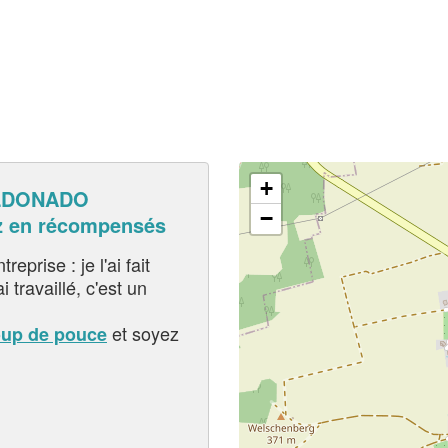
+
LDONADO
−
z en récompensés
eprise : je l'ai fait
i travaillé, c'est un
et soyez
oup de pouce