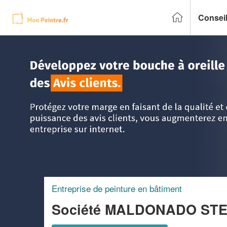
Conseil
Accueil
>
Trouver un peintre
>
Alsace
>
Haut-Rhin
>
Brueb
Entreprise de peinture en bâtiment
Société MALDONADO S