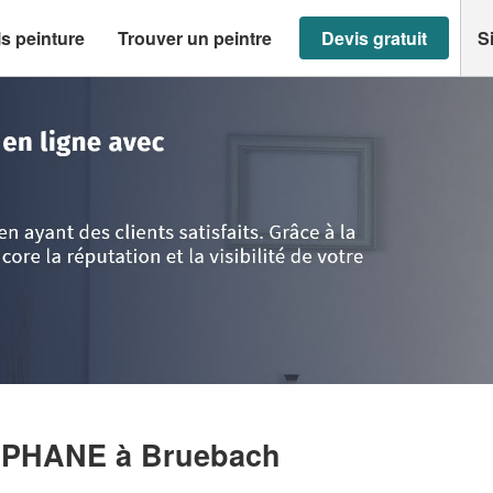
s peinture
Trouver un peintre
Devis gratuit
S
ach
>
Société MALDONADO STEPHANE
TEPHANE
à Bruebach