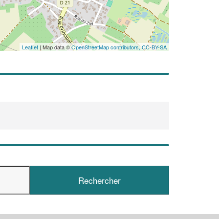
Leaflet
| Map data ©
OpenStreetMap contributors,
CC-BY-SA