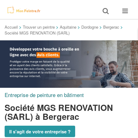
Toggle
Toggle
search
navigat
Accueil
>
Trouver un peintre
>
Aquitaine
>
Dordogne
>
Bergerac
>
Société MGS RENOVATION (SARL)
Entreprise de peinture en bâtiment
Société MGS RENOVATION
(SARL)
à Bergerac
Il s'agit de votre entreprise ?