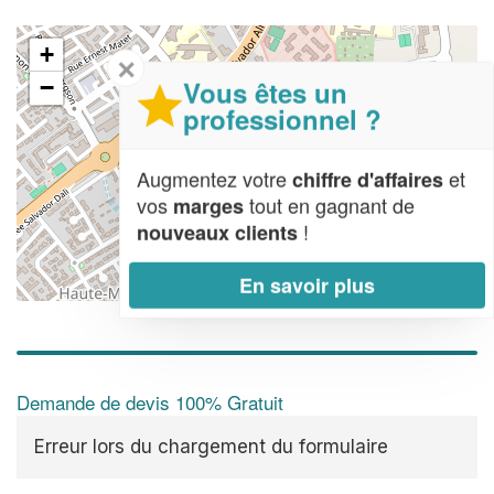
+
✕
Vous êtes un
−
professionnel ?
Augmentez votre
et
chiffre d'affaires
vos
tout en gagnant de
marges
!
nouveaux clients
En savoir plus
Leaflet
| Map data ©
OpenStreetMap contributors,
CC-BY-SA
Demande de devis 100% Gratuit
Erreur lors du chargement du formulaire