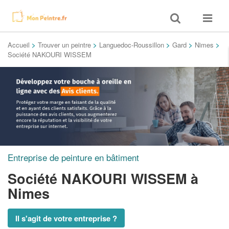
Toggle
Toggle
search
navigat
Accueil
>
Trouver un peintre
>
Languedoc-Roussillon
>
Gard
>
Nimes
>
Société NAKOURI WISSEM
Entreprise de peinture en bâtiment
Société NAKOURI WISSEM
à
Nimes
Il s'agit de votre entreprise ?