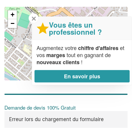
+
✕
Vous êtes un
−
professionnel ?
Augmentez votre
et
chiffre d'affaires
vos
tout en gagnant de
marges
!
nouveaux clients
En savoir plus
Leaflet
| Map data ©
OpenStreetMap contributors,
CC-BY-SA
Demande de devis 100% Gratuit
Erreur lors du chargement du formulaire