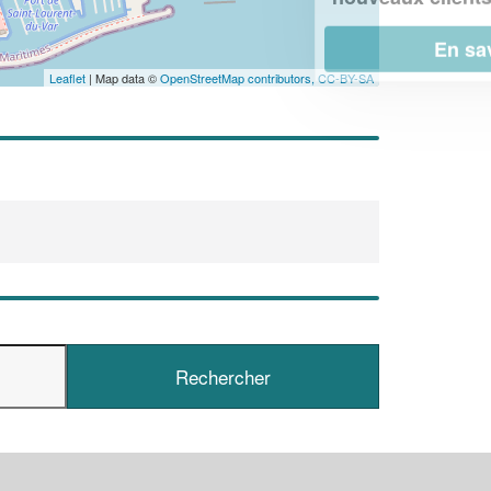
En savoir plus
Leaflet
| Map data ©
OpenStreetMap contributors,
CC-BY-SA