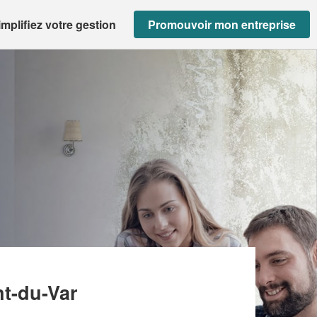
implifiez votre gestion
Promouvoir mon entreprise
DECORATION ZM (SAS)
nt-du-Var