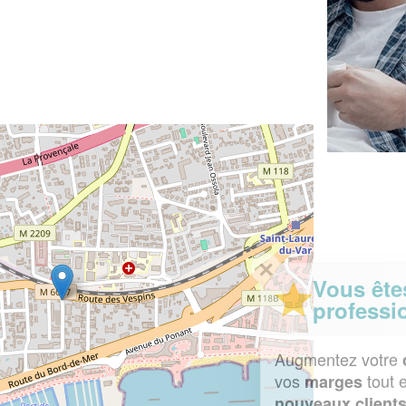
✕
Vous êtes un
professionnel ?
Augmentez votre
et
chiffre d'affaires
vos
tout en gagnant de
marges
!
nouveaux clients