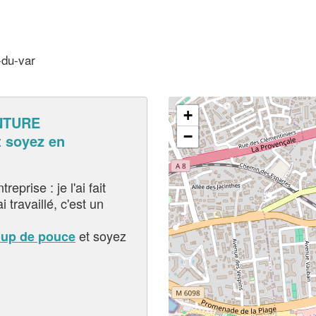
-du-var
+
NTURE
−
 soyez en
eprise : je l'ai fait
i travaillé, c'est un
et soyez
oup de pouce