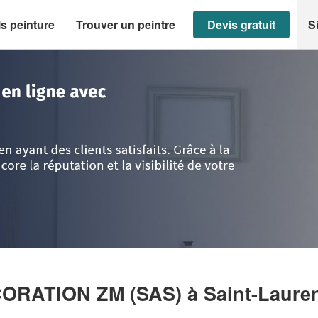
s peinture
Trouver un peintre
Devis gratuit
S
 d'Azur
>
Alpes-Maritimes
>
Saint-Laurent-du-Var
>
Entreprise PEINTURE 
CORATION ZM (SAS)
à Saint-Laure