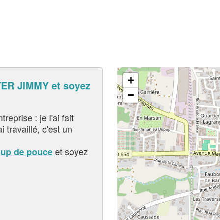
+
ER JIMMY et soyez
−
eprise : je l'ai fait
i travaillé, c'est un
et soyez
oup de pouce