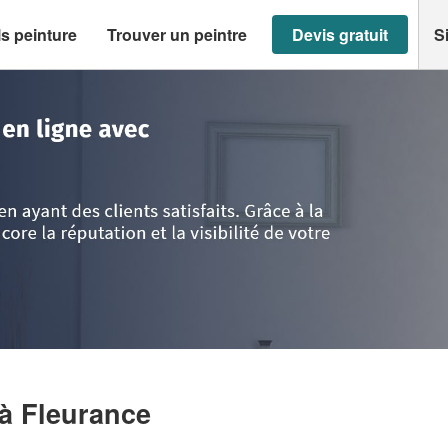
s peinture
Trouver un peintre
Devis gratuit
S
urance
>
Entreprise PISTER JIMMY
à Fleurance