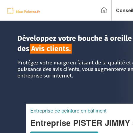
Conseil
Accueil
>
Trouver un peintre
>
Midi-Pyrénées
>
Gers
>
Fle
Entreprise de peinture en bâtiment
Entreprise PISTER JIMMY