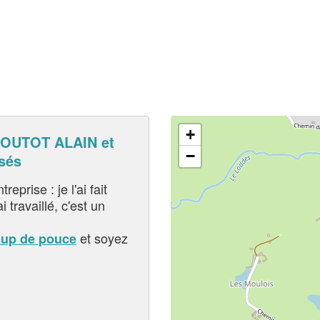
+
OUTOT ALAIN et
−
sés
eprise : je l'ai fait
i travaillé, c'est un
et soyez
oup de pouce