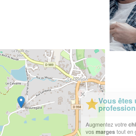
✕
Vous êtes un
professionnel ?
Augmentez votre
et
chiffre d'affaires
vos
tout en gagnant de
marges