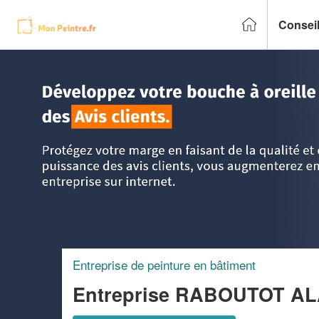
Conseil
Accueil
>
Trouver un peintre
>
Auvergne
>
Allier
>
Le-Donj
Entreprise de peinture en bâtiment
Entreprise RABOUTOT A