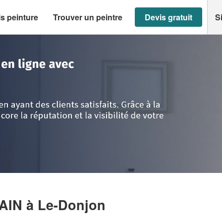
s peinture
Trouver un peintre
Devis gratuit
S
on
>
Entreprise RABOUTOT ALAIN
LAIN
à Le-Donjon