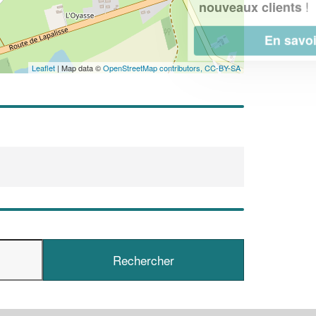
!
nouveaux clients
En savoir plus
Leaflet
| Map data ©
OpenStreetMap contributors,
CC-BY-SA