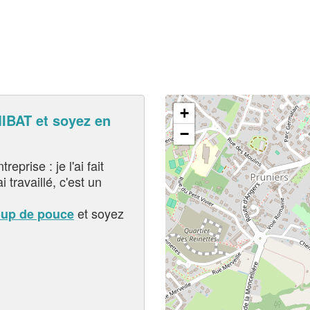
+
BAT et soyez en
−
eprise : je l'ai fait
i travaillé, c'est un
et soyez
oup de pouce