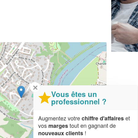
✕
Vous êtes un
professionnel ?
Augmentez votre
et
chiffre d'affaires
vos
tout en gagnant de
marges
!
nouveaux clients