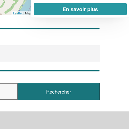
En savoir plus
Leaflet
| Map data ©
OpenStreetMap contributors,
CC-BY-SA