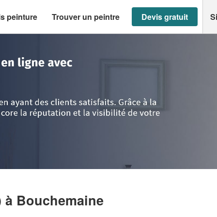
s peinture
Trouver un peintre
Devis gratuit
S
Loire
>
Bouchemaine
>
Entreprise RAMIBAT (SAS)
)
à Bouchemaine